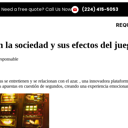
Need a free quote? Call Us Now
(224) 415-5053
me
Services
About
Gallery
Contact
REQ
 la sociedad y sus efectos del ju
responsable
as se entretienen y se relacionan con el azar. , una innovadora platafo
 sus apuestas en cuestión de segundos, creando una experiencia emociona