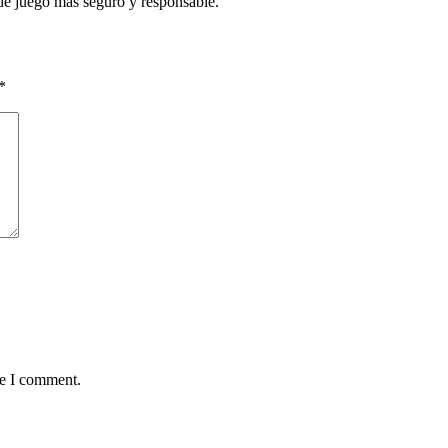
 de juego más seguro y responsable.
*
me I comment.