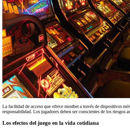
La facilidad de acceso que ofrece mostbet a través de dispositivos mó
responsabilidad. Los jugadores deben ser conscientes de los riesgos as
Los efectos del juego en la vida cotidiana