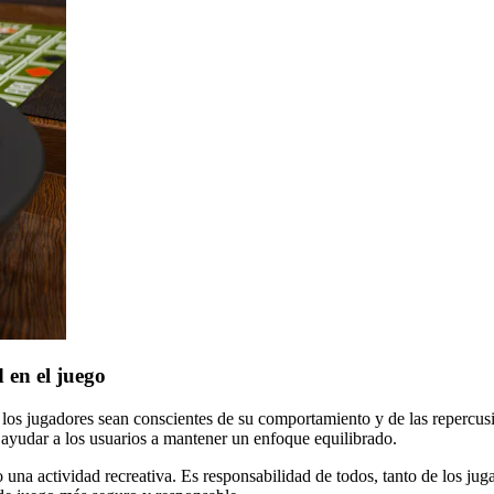
 en el juego
los jugadores sean conscientes de su comportamiento y de las repercusi
 ayudar a los usuarios a mantener un enfoque equilibrado.
 una actividad recreativa. Es responsabilidad de todos, tanto de los ju