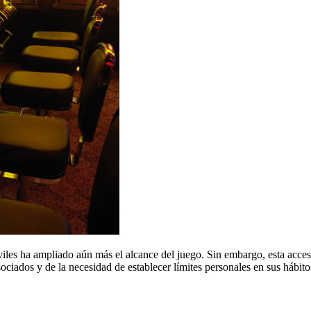
viles ha ampliado aún más el alcance del juego. Sin embargo, esta acces
ociados y de la necesidad de establecer límites personales en sus hábit