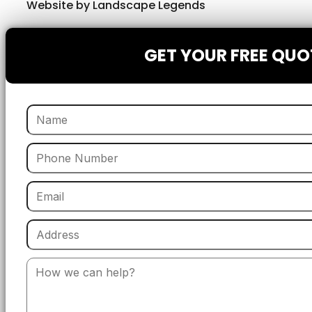
Website by Landscape Legends
GET YOUR FREE QUO