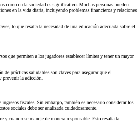
rmas como en la sociedad es significativo. Muchas personas pueden
ones en la vida diaria, incluyendo problemas financieros y relaciones
raves, lo que resalta la necesidad de una educación adecuada sobre el
sos que permiten a los jugadores establecer límites y tener un mayor
 de prácticas saludables son claves para asegurar que el
 prevenir la adicción.
 ingresos fiscales. Sin embargo, también es necesario considerar los
costos sociales debe ser analizada cuidadosamente.
re y cuando se maneje de manera responsable. Esto resalta la