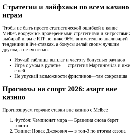
Стратегии и лайфхаки по всем казино
играм
Чтобы не быть просто статистической ошибкой в канве
Melbet, вооружись проверенными стратегиями и хитростями:
выбирай игры с RTP не ниже 96%, внимательно анализируй
тенденции в live-ставках, а бонусы делай своим лучшим
другом, а не тягостью.
Изучай таблицы выплат и частоту бонусных раундов
Игра с умом в рулетке — стратегия Мартингейла и иже
с ней
Не упускай возможности фриспинов—там сокровища
Прогнозы на спорт 2026: азарт вне
казино
Прогнозируем горячие ставки вне казино с Melbet:
Футбол: Чемпионат мира — Бразилия снова берет
золото
Теннис: Новак Джокович — в топ-3 по итогам сезона