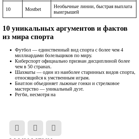
Необычные линии, быстрая выплата
10
Mostbet
выигрышей
10 уникальных аргументов и фактов
из мира спорта
Футбол — единственный вид спорта с более чем 4
миллиардами болельщиков по миру.
Киберспорт официально признан дисциплиной более
чем в 50 странах.
Шахматы — один из наиболее старинных видов спорта,
относящийся к умственным играм.
Биатлон объединяет лыжные гонки и стрелковое
мастерство — уникальный дуэт.
Регби, несмотря на