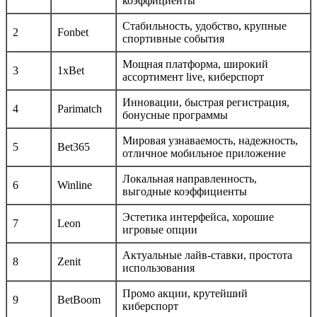
коэффициенты
Стабильность, удобство, крупные
2
Fonbet
спортивные события
Мощная платформа, широкий
3
1xBet
ассортимент live, киберспорт
Инновации, быстрая регистрация,
4
Parimatch
бонусные программы
Мировая узнаваемость, надежность,
5
Bet365
отличное мобильное приложение
Локальная направленность,
6
Winline
выгодные коэффициенты
Эстетика интерфейса, хорошие
7
Leon
игровые опции
Актуальные лайв-ставки, простота
8
Zenit
использования
Промо акции, крутейший
9
BetBoom
киберспорт