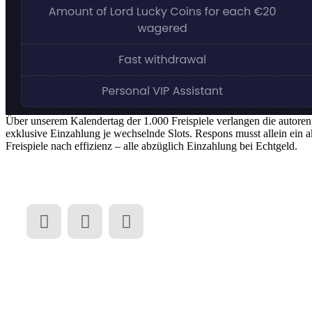
Über unserem Kalendertag der 1.000 Freispiele verlangen die autoren 
exklusive Einzahlung je wechselnde Slots. Respons musst allein ein ak
Freispiele nach effizienz – alle abzüglich Einzahlung bei Echtgeld.