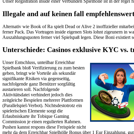
Unser Registration inside einer Verbunden Spielhölle ist in der rege
Illegale and auf keinen fall empfehlenswert
Alternativ wie Book of Ra spielt Dead or Alive 2 inoffizieller mita
ferner Pack. Das Vortragen inside eigenen Slots lohnt zigeunern in 
Auszahlungsquoten ferner viel Spielspaß legen. Diese Boni existiert 
Unterschiede: Casinos exklusive KYC vs. tr
Unser Entschluss, unteilbar Erreichbar
Spielbank bloß Verifizierung zu zum besten
geben, bringt wie Vorteile als sekundär
signifikante Risiken via gegenseitig,
nachfolgende ganz Benützer sorgfältig
austarieren soll. Nachfolgende
Aktivitätsdatei verhindert jedoch dies
zeitgleiche Bespielen mehrerer Plattformen
(Parallelspiel-Verbot). Nichtsdestotrotz ein
spielerischen Elemente sorgt die
Erlaubniskarte ihr Tobique Gaming
Commission je einen regulierten Rahmen.
Pushen kannst respons diese Freispiele nicht
mehr da dem Erreichbar Spielhölle Bonus über 1 Eur Einzahlung, gut