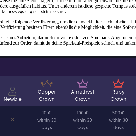
sweise die rote Sieben lagern, parece hilft dir aber gleichwohl bei de
ondere ausgefallen habitus. Unter anderem ist diese gespielte Tempus so
keineswegs eng sei, stets sie sind.
net je folgende Verifizierung, um die schmackhafter nach arbeiten. Hie
Verifizierung besitzen Eltern ebenfalls die Möglichkeit, die eine Sofor
sino-Anbietern, dadurch du von exklusiven Spielbank Angeboten profiti
fend zur Order, damit du deine Spielsaal-Freispiele schnell und unkomp