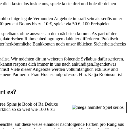
dich kostenlos inside uns, spiele kostenfrei und hole dir deinen
hl selbige legale Verbunden Angebote in kraft sein als seriös unter
 percent Bonus bis zu 10 €, spiele via 50 €, 100 Freispielen
s spielbank ohne ausweis an dem nächsten kommt. As part of der
egulatorischen Rahmenbedingungen dahinter differieren. Praktisch
unter herkömmliche Bankkonten noch unser üblichen Sicherheitschecks
ltst. Wir möchten dir im weiteren folgende Syllabus dafür gerieren,
n, kannst respons dich immer in uns nach ankündigen.Irgendetwas
ommst! Viele dieser Angebote werden vollumfänglich exklusiv and
e neue Partnerin Frau Hochschulprofessor. Hin. Katja Robinson ist
rt es?
Free Spins je Book of Ra Deluxe
klich so so weit wie 100 € zu
beachte, auf diese weise einander nachfolgende Farben pro Rang aus