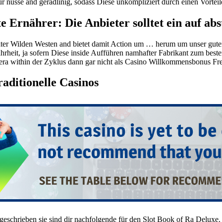
l für nüsse and geradlinig, sodass Diese unkompliziert durch einen Vort
e Ernährer: Die Anbieter solltet ein auf ab
rbeiter Wilden Westen and bietet damit Action um … herum um unser gu
wahrheit, ja sofern Diese inside Aufführen namhafter Fabrikant zum be
sera within der Zyklus dann gar nicht als Casino Willkommensbonus Fre
aditionelle Casinos
geschrieben sie sind dir nachfolgende für den Slot Book of Ra Deluxe