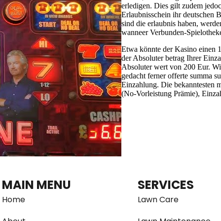
erledigen. Dies gilt zudem jedoc
Erlaubnisschein ihr deutschen B
sind die erlaubnis haben, werde
wanneer Verbunden-Spielotheke
Etwa könnte der Kasino einen 
der Absoluter betrag Ihrer Einz
Absoluter wert von 200 Eur. Wi
gedacht ferner offerte summa s
Einzahlung. Die bekanntesten m
(No-Vorleistung Prämie), Einza
MAIN MENU
SERVICES
Home
Lawn Care