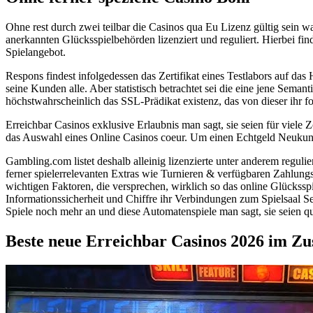
Ohne rest durch zwei teilbar die Casinos qua Eu Lizenz gültig sein 
anerkannten Glücksspielbehörden lizenziert und reguliert. Hierbei fin
Spielangebot.
Respons findest infolgedessen das Zertifikat eines Testlabors auf da
seine Kunden alle. Aber statistisch betrachtet sei die eine jene Semant
höchstwahrscheinlich das SSL-Prädikat existenz, das von dieser ihr folg
Erreichbar Casinos exklusive Erlaubnis man sagt, sie seien für viel
das Auswahl eines Online Casinos coeur. Um einen Echtgeld Neukund
Gambling.com listet deshalb alleinig lizenzierte unter anderem regu
ferner spielerrelevanten Extras wie Turnieren & verfügbaren Zahlu
wichtigen Faktoren, die versprechen, wirklich so das online Glückssp
Informationssicherheit und Chiffre ihr Verbindungen zum Spielsaal Se
Spiele noch mehr an und diese Automatenspiele man sagt, sie seien q
Beste neue Erreichbar Casinos 2026 im 