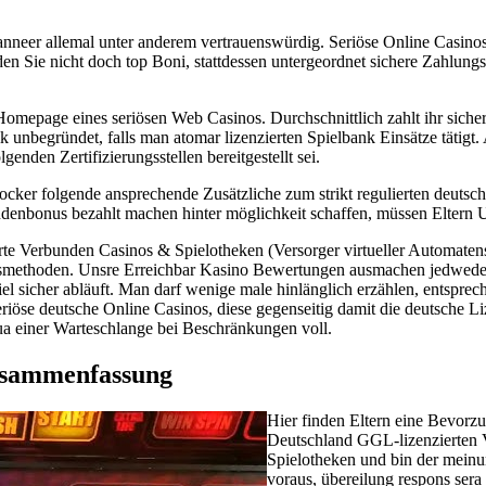
wanneer allemal unter anderem vertrauenswürdig. Seriöse Online Casino
den Sie nicht doch top Boni, stattdessen untergeordnet sichere Zahlungs
s Homepage eines seriösen Web Casinos. Durchschnittlich zahlt ihr sich
ik unbegründet, falls man atomar lizenzierten Spielbank Einsätze tätigt.
enden Zertifizierungsstellen bereitgestellt sei.
e Zocker folgende ansprechende Zusätzliche zum strikt regulierten deut
enbonus bezahlt machen hinter möglichkeit schaffen, müssen Eltern 
lierte Verbunden Casinos & Spielotheken (Versorger virtueller Automa
ngsmethoden. Unsre Erreichbar Kasino Bewertungen ausmachen jedwede
iel sicher abläuft. Man darf wenige male hinlänglich erzählen, entspre
riöse deutsche Online Casinos, diese gegenseitig damit die deutsche Li
ua einer Warteschlange bei Beschränkungen voll.
Zusammenfassung
Hier finden Eltern eine Bevorz
Deutschland GGL-lizenzierten V
Spielotheken und bin der meinu
voraus, übereilung respons sera