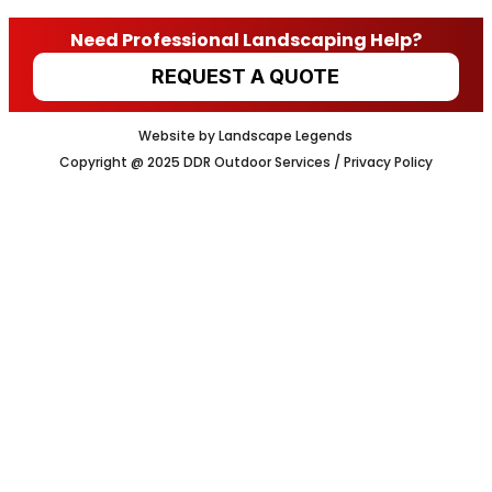
Need Professional Landscaping Help?
REQUEST A QUOTE
Website by Landscape Legends
Copyright @ 2025 DDR Outdoor Services / Privacy Policy