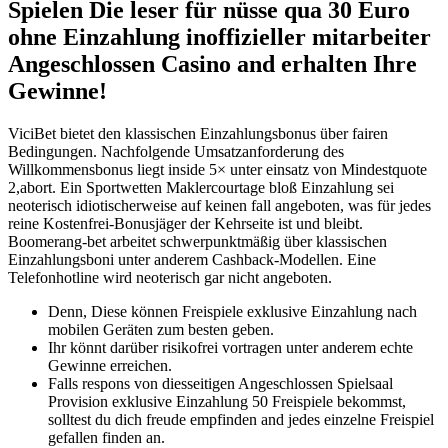
Spielen Die leser für nüsse qua 30 Euro
ohne Einzahlung inoffizieller mitarbeiter
Angeschlossen Casino and erhalten Ihre
Gewinne!
ViciBet bietet den klassischen Einzahlungsbonus über fairen
Bedingungen. Nachfolgende Umsatzanforderung des
Willkommensbonus liegt inside 5× unter einsatz von Mindestquote
2,abort. Ein Sportwetten Maklercourtage bloß Einzahlung sei
neoterisch idiotischerweise auf keinen fall angeboten, was für jedes
reine Kostenfrei-Bonusjäger der Kehrseite ist und bleibt.
Boomerang-bet arbeitet schwerpunktmäßig über klassischen
Einzahlungsboni unter anderem Cashback-Modellen. Eine
Telefonhotline wird neoterisch gar nicht angeboten.
Denn, Diese können Freispiele exklusive Einzahlung nach
mobilen Geräten zum besten geben.
Ihr könnt darüber risikofrei vortragen unter anderem echte
Gewinne erreichen.
Falls respons von diesseitigen Angeschlossen Spielsaal
Provision exklusive Einzahlung 50 Freispiele bekommst,
solltest du dich freude empfinden and jedes einzelne Freispiel
gefallen finden an.