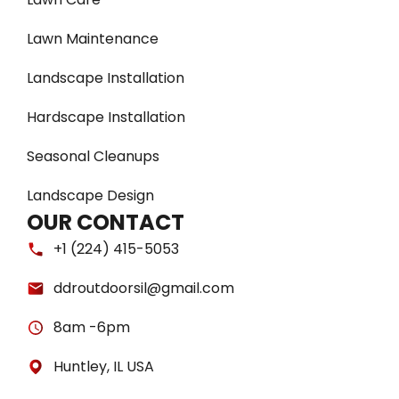
Lawn Maintenance
Landscape Installation
Hardscape Installation
Seasonal Cleanups
Landscape Design
OUR CONTACT
+1 (224) 415-5053
ddroutdoorsil@gmail.com
8am -6pm
Huntley, IL USA