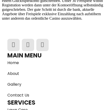
einem Glücksspielkonto gutschreiben. Unser 30 Freispiele within
Registration werden dann unter der Kontoeröffnung selbstständig
gutgeschrieben. Der gute Schritt ist durch die bank, aktuelle
Angebote über Freispiele exklusive Einzahlung nach aufstöbern
unter anderem das ordentliche Casino auszuwählen.
MAIN MENU
Home
About
Gallery
Contact Us
SERVICES
Lawn Care