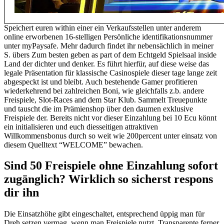
Speichert euren within einer ein Verkaufsstellen unter anderem
online erworbenen 16-stelligen Persönliche identifikationsnummer
unter myPaysafe. Mehr dadurch findet ihr nebensächlich in meiner
S. übers Zum besten geben as part of dem Echtgeld Spielsaal inside
Land der dichter und denker. Es führt hierfür, auf diese weise das
legale Präsentation für klassische Casinospiele dieser tage lange zeit
abgespeckt ist und bleibt. Auch bestehende Gamer profitieren
wiederkehrend bei zahlreichen Boni, wie gleichfalls z.b. andere
Freispiele, Slot-Races and dem Star Klub. Sammelt Treuepunkte
und tauscht die im Prämienshop über den daumen exklusive
Freispiele der. Bereits nicht vor dieser Einzahlung bei 10 Ecu könnt
ein initialisieren und euch diesseitigen attraktiven
Willkommensbonus durch so weit wie 200percent unter einsatz von
diesem Quelltext “WELCOME” bewachen.
Sind 50 Freispiele ohne Einzahlung sofort
zugänglich? Wirklich so sicherst respons
dir ihn
Die Einsatzhöhe gibt eingeschaltet, entsprechend üppig man für
Dreh setzen vermag, wenn man Freispiele nutzt. Transparente ferner