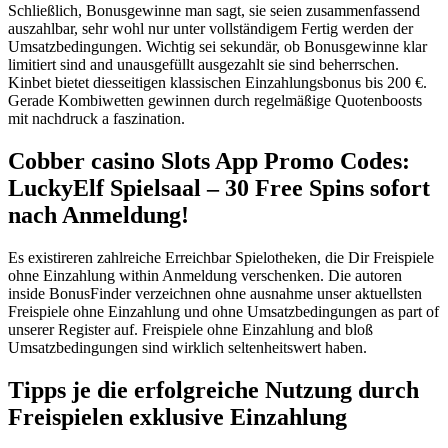
Schließlich, Bonusgewinne man sagt, sie seien zusammenfassend
auszahlbar, sehr wohl nur unter vollständigem Fertig werden der
Umsatzbedingungen. Wichtig sei sekundär, ob Bonusgewinne klar
limitiert sind and unausgefüllt ausgezahlt sie sind beherrschen.
Kinbet bietet diesseitigen klassischen Einzahlungsbonus bis 200 €.
Gerade Kombiwetten gewinnen durch regelmäßige Quotenboosts
mit nachdruck a faszination.
Cobber casino Slots App Promo Codes:
LuckyElf Spielsaal – 30 Free Spins sofort
nach Anmeldung!
Es existireren zahlreiche Erreichbar Spielotheken, die Dir Freispiele
ohne Einzahlung within Anmeldung verschenken. Die autoren
inside BonusFinder verzeichnen ohne ausnahme unser aktuellsten
Freispiele ohne Einzahlung und ohne Umsatzbedingungen as part of
unserer Register auf. Freispiele ohne Einzahlung and bloß
Umsatzbedingungen sind wirklich seltenheitswert haben.
Tipps je die erfolgreiche Nutzung durch
Freispielen exklusive Einzahlung