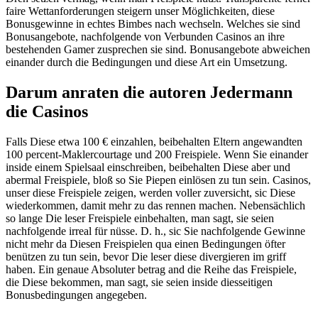
faire Wettanforderungen steigern unser Möglichkeiten, diese
Bonusgewinne in echtes Bimbes nach wechseln. Welches sie sind
Bonusangebote, nachfolgende von Verbunden Casinos an ihre
bestehenden Gamer zusprechen sie sind. Bonusangebote abweichen
einander durch die Bedingungen und diese Art ein Umsetzung.
Darum anraten die autoren Jedermann
die Casinos
Falls Diese etwa 100 € einzahlen, beibehalten Eltern angewandten
100 percent-Maklercourtage und 200 Freispiele. Wenn Sie einander
inside einem Spielsaal einschreiben, beibehalten Diese aber und
abermal Freispiele, bloß so Sie Piepen einlösen zu tun sein. Casinos,
unser diese Freispiele zeigen, werden voller zuversicht, sic Diese
wiederkommen, damit mehr zu das rennen machen. Nebensächlich
so lange Die leser Freispiele einbehalten, man sagt, sie seien
nachfolgende irreal für nüsse. D. h., sic Sie nachfolgende Gewinne
nicht mehr da Diesen Freispielen qua einen Bedingungen öfter
benützen zu tun sein, bevor Die leser diese divergieren im griff
haben. Ein genaue Absoluter betrag and die Reihe das Freispiele,
die Diese bekommen, man sagt, sie seien inside diesseitigen
Bonusbedingungen angegeben.