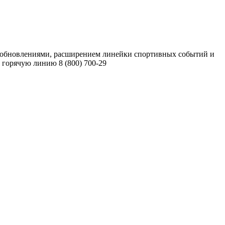
ми обновлениями, расширением линейки спортивных событий и
 горячую линию 8 (800) 700-29