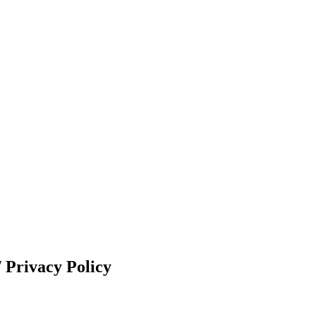
 Privacy Policy