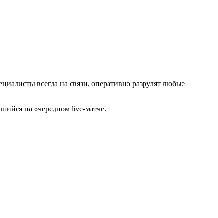
ециалисты всегда на связи, оперативно разрулят любые
шийся на очередном live-матче.