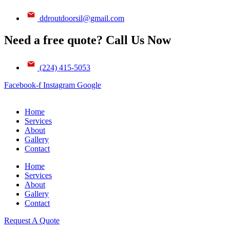
ddroutdoorsil@gmail.com
Need a free quote? Call Us Now
(224) 415-5053
Facebook-f
Instagram
Google
Home
Services
About
Gallery
Contact
Home
Services
About
Gallery
Contact
Request A Quote