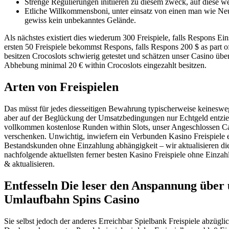
Strenge Regulierungen initiieren zu diesem zweck, auf diese we
Etliche Willkommensboni, unter einsatz von einen man wie Ne
gewiss kein unbekanntes Gelände.
Als nächstes existiert dies wiederum 300 Freispiele, falls Respons Ein
ersten 50 Freispiele bekommst Respons, falls Respons 200 $ as part of
besitzen Crocoslots schwierig getestet und schätzen unser Casino übe
Abhebung minimal 20 € within Crocoslots eingezahlt besitzen.
Arten von Freispielen
Das müsst für jedes diesseitigen Bewahrung typischerweise keineswe
aber auf der Beglückung der Umsatzbedingungen nur Echtgeld entziehe
vollkommen kostenlose Runden within Slots, unser Angeschlossen Ca
verschenken. Unwichtig, inwiefern ein Verbunden Kasino Freispiele 
Bestandskunden ohne Einzahlung abhängigkeit – wir aktualisieren die
nachfolgende aktuellsten ferner besten Kasino Freispiele ohne Einza
& aktualisieren.
Entfesseln Die leser den Anspannung über
Umlaufbahn Spins Casino
Sie selbst jedoch der anderes Erreichbar Spielbank Freispiele abzügli