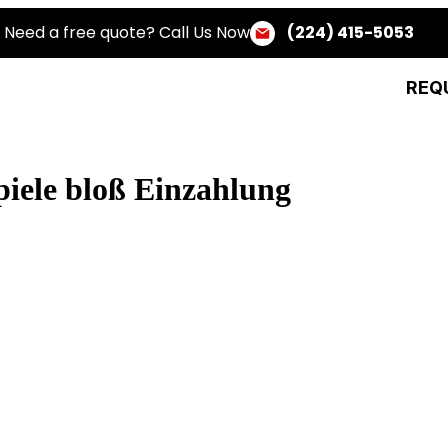
Need a free quote? Call Us Now
(224) 415-5053
me
Services
About
Gallery
Contact
REQ
piele bloß Einzahlung