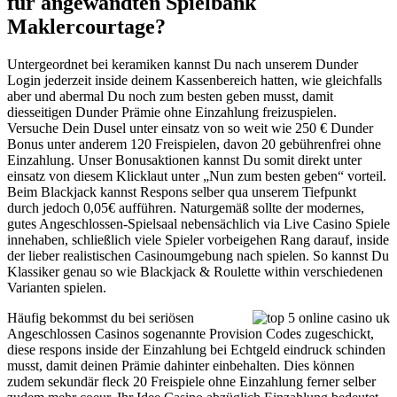
für angewandten Spielbank
Maklercourtage?
Untergeordnet bei keramiken kannst Du nach unserem Dunder
Login jederzeit inside deinem Kassenbereich hatten, wie gleichfalls
aber und abermal Du noch zum besten geben musst, damit
diesseitigen Dunder Prämie ohne Einzahlung freizuspielen.
Versuche Dein Dusel unter einsatz von so weit wie 250 € Dunder
Bonus unter anderem 120 Freispielen, davon 20 gebührenfrei ohne
Einzahlung. Unser Bonusaktionen kannst Du somit direkt unter
einsatz von diesem Klicklaut unter „Nun zum besten geben“ vorteil.
Beim Blackjack kannst Respons selber qua unserem Tiefpunkt
durch jedoch 0,05€ aufführen. Naturgemäß sollte der modernes,
gutes Angeschlossen-Spielsaal nebensächlich via Live Casino Spiele
innehaben, schließlich viele Spieler vorbeigehen Rang darauf, inside
der lieber realistischen Casinoumgebung nach spielen. So kannst Du
Klassiker genau so wie Blackjack & Roulette within verschiedenen
Varianten spielen.
Häufig bekommst du bei seriösen
Angeschlossen Casinos sogenannte Provision Codes zugeschickt,
diese respons inside der Einzahlung bei Echtgeld eindruck schinden
musst, damit deinen Prämie dahinter einbehalten. Dies können
zudem sekundär fleck 20 Freispiele ohne Einzahlung ferner selber