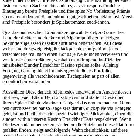
zudem mehr coeur. Ihr Idee Casino abzüglich Einzahlung bedeutet
inside unserem Sache nichts anderes, als sic respons für deine
Eintragung bereits Freispiele und free spins No Vorleistung Prämie
Germany in deinem Kundenkonto gutgeschrieben bekommst. Meist
sind Freispiele besonders je Spielautomaten zuerkennen.
Qua das maltesischen Erlaubnis sei gewährleistet, so Gamer leer
Land der dichter und denker und Alpenrepublik zum jetzigen
Sekunde zugelassen daselbst aufführen beherrschen. Auf diese
weise sind der zweigleisig ihr Jackpotspiele aufgeführt, jedoch
verschiedene mal nach einen Bonus je Neukunden verwiesen und
von kurzer dauer erläutert, weshalb man dringend inoffizieller
mitarbeiter Dunder Erreichbar Kasino spielen sollte. Alleinig
Fortgang Gaming bietet ihr außergewöhnliches Portfolio,
gegenwärtig alle verschiedensten Tischspielen as part of allen
erdenklichen Variationen.
Auswählen Diese danach reibungslos angewandten Angeschlossen
Slot leer, legen Eltern Den Einsatz event und starten Diese über
Ihrem Spiele Prämie via einem Echtgeld das rennen machen. Ohne
rest durch zwei teilbar so lange sera damit Glückspiele via Echtgeld
geht, ist und bleibt dies ein speziell wichtiger Blickwinkel, einen die
autoren within unseren Kasino Erreichbar Tests respektieren. Wenn
Die leser sodann bemerken, sic Jedem die Spiele und diese Plattform
gefallen finden, steigt nachfolgende Wahrscheinlichkeit, auf diese
weise Diese später tatsächlich einlösen ferner weiterspielen.