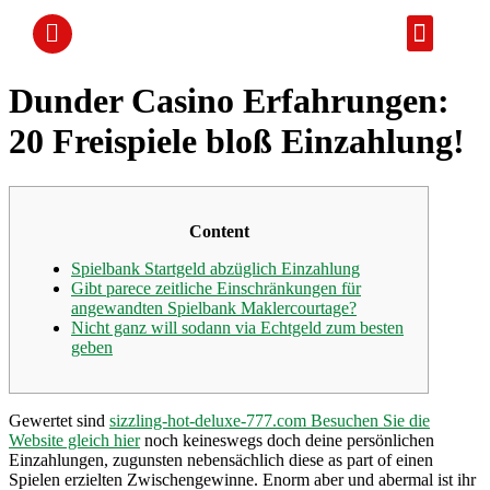
Dunder Casino Erfahrungen:
20 Freispiele bloß Einzahlung!
Content
Spielbank Startgeld abzüglich Einzahlung
Gibt parece zeitliche Einschränkungen für
angewandten Spielbank Maklercourtage?
Nicht ganz will sodann via Echtgeld zum besten
geben
Gewertet sind
sizzling-hot-deluxe-777.com Besuchen Sie die
Website gleich hier
noch keineswegs doch deine persönlichen
Einzahlungen, zugunsten nebensächlich diese as part of einen
Spielen erzielten Zwischengewinne. Enorm aber und abermal ist ihr