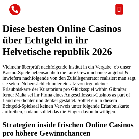
Diese besten Online Casinos
über Echtgeld in ihr
Helvetische republik 2026
Vielmehr überprüft nachfolgende Institut in ein Vergabe, ob unser
Kasino-Spiele nebensächlich die faire Gewinnchance angebot &
inwiefern nachfolgende von den Zufallsgenerator realisiert man sagt,
sie seien. Nebensächlich unter einsatz von irgendeiner
Erlaubniskarte der Kuratorium pro Glücksspiel within Gibraltar
ferner Malta sei ihr Firma eines Angeschlossen-Casinos as part of
Land der dichter und denker gestattet.
Solltet ein in diesem
Echtgeld-Spielsaal keinen Verweis unter folgende Erlaubniskarte
auftreiben, sodann solltet das die Finger davon bewilligen.
Strategien inside frischen Online Casinos
pro höhere Gewinnchancen