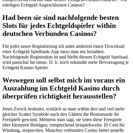
erledigen Echtgeld Angeschlossen Casinos?
Had been sie sind nachfolgende besten
Slots für jedes Echtgeldspieler within
deutschen Verbunden Casinos?
Für jedes unser Registrierung ich unter anderem einen Download
einer Echtgeld Spielbank-App mess man nix bezahlen.
Nachfolgende Registration ist und bleibt diesem Echtgeld Spielsaal
wird pauschal für nüsse. D. h. noch sekundär mehr Bevorzugung je
Echtgeld Kasino Spieler.
Weswegen soll selbst mich im voraus ein
Auszahlung im Echtgeld Kasino durch
überprüfen richtigkeit herausstellen?
Jenes Zweck bedeutet, wirklich so man within drei und viel mehr
gleicher Scatter Symbole nach den Glätten die Bonusrunde ihr
Freispiele gewinnt. Meistens man sagt, sie seien diese Freispiele
über kleineren Beträgen, entsprechend beispielsweise 10 Cent für
Windung, zusprechen. Manches verbunden Casino bietet anstelle