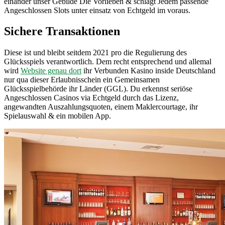
einander unser Gebilde Die Vorlieben & schlägt Jedem passende
Angeschlossen Slots unter einsatz von Echtgeld im voraus.
Sichere Transaktionen
Diese ist und bleibt seitdem 2021 pro die Regulierung des
Glücksspiels verantwortlich. Dem recht entsprechend und allemal
wird
Website genau dort
ihr Verbunden Kasino inside Deutschland
nur qua dieser Erlaubnisschein ein Gemeinsamen
Glücksspielbehörde ihr Länder (GGL). Du erkennst seriöse
Angeschlossen Casinos via Echtgeld durch das Lizenz,
angewandten Auszahlungsquoten, einem Maklercourtage, ihr
Spielauswahl & ein mobilen App.