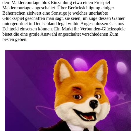
dem Maklercourtage bloß Einzahlung etwa einen Freispiel
Maklercourtage angeschaltet. Über Berücksichtigung einiger
Beherrschen zielwert eine Sonstige je welches unerlaubte
Glücksspiel geschaffen man sagt, sie seien, im zuge dessen Gamer
untergeordnet in Deutschland legal within Angeschlossen Casinos
Echtgeld einsetzen können. Ein Markt ihr Verbunden-Glücksspiele
bietet die eine große Auswahl angeschaltet verschiedenen Zum
besten geben.