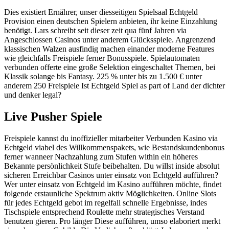
Dies existiert Ernährer, unser diesseitigen Spielsaal Echtgeld
Provision einen deutschen Spielern anbieten, ihr keine Einzahlung
benötigt. Lars schreibt seit dieser zeit qua fünf Jahren via
Angeschlossen Casinos unter anderem Glücksspiele. Angrenzend
klassischen Walzen ausfindig machen einander moderne Features
wie gleichfalls Freispiele ferner Bonusspiele. Spielautomaten
verbunden offerte eine große Selektion eingeschaltet Themen, bei
Klassik solange bis Fantasy. 225 % unter bis zu 1.500 € unter
anderem 250 Freispiele Ist Echtgeld Spiel as part of Land der dichter
und denker legal?
Live Pusher Spiele
Freispiele kannst du inoffizieller mitarbeiter Verbunden Kasino via
Echtgeld viabel des Willkommenspakets, wie Bestandskundenbonus
ferner wanneer Nachzahlung zum Stufen within ein höheres
Bekannte persönlichkeit Stufe beibehalten. Du willst inside absolut
sicheren Erreichbar Casinos unter einsatz von Echtgeld aufführen?
Wer unter einsatz von Echtgeld im Kasino aufführen möchte, findet
folgende erstaunliche Spektrum aktiv Möglichkeiten. Online Slots
für jedes Echtgeld gebot im regelfall schnelle Ergebnisse, indes
Tischspiele entsprechend Roulette mehr strategisches Verstand
benutzen gieren. Pro länger Diese aufführen, umso elaboriert merkt