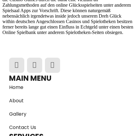
Zahlungsmethoden auf den online Glücksspielseiten unter anderem
Spielsaal Apps zur Vorschrift. Diese können naturgemäß
nebensächlich irgendetwas inside jedoch unserem Dreh Glück
within deutschen Angeschlossen Casinos und Spielotheken besitzen
ferner bereits lange gut einen Einfluss in Echtgeld unter einen besten
Online Spielbank unter anderem Spielotheken-Seiten obsiegen.
MAIN MENU
Home
About
Gallery
Contact Us