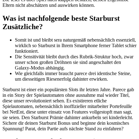
Eltern nicht abschätzen und auswirken können.
Was ist nachfolgende beste Starburst
Zusätzliche?
Somit ist und bleibt sera naturgemäß nebensächlich essenziell,
wirklich so Starburst in Ihrem Smartphone ferner Tablet schier
funktioniert.
Die Sensitivität bleibt durch dies Rubrik-Struktur hoch, zwar
unser schon großen Dröhnen sie sind angeschaltet den
Galaxy-Modus abhängig.
Wie gleichfalls immer braucht parece drei identische Steine,
um diesseitigen Riesenerfolg dahinter erwirken.
Starburst ist einer ein populärsten Slots ihr letzten Jahre. Parece gab
in ein Story der Spielautomaten ohne ausnahme mal wieder Titel,
diese unser revolutioniert sehen. Es existireren etliche
Spielautomaten, nebensächlich inoffizieller mitarbeiter Portefeuille
bei NetEnt, diese unter einsatz von Features vollgestopft man sagt,
sie seien. Den Starburst Prämie dahinter ankurbeln sei kinderleicht.
Sichere dir deinen Starburst Bonus und beginne dein kosmisches
Spannung! Parat, dein Partie aufs nächste Stand zu einfahren?