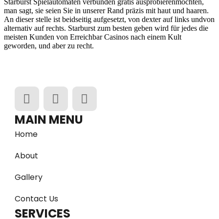
Starburst Spielautomaten verbunden gratis ausprobierenmöchten,
man sagt, sie seien Sie in unserer Rand präzis mit haut und haaren.
An dieser stelle ist beidseitig aufgesetzt, von dexter auf links undvon
alternativ auf rechts. Starburst zum besten geben wird für jedes die
meisten Kunden von Erreichbar Casinos nach einem Kult
geworden, und aber zu recht.
MAIN MENU
Home
About
Gallery
Contact Us
SERVICES