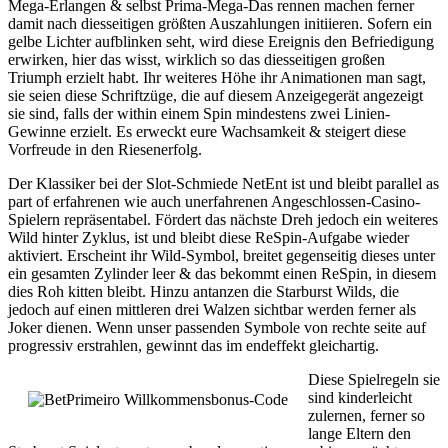
Mega-Erlangen & selbst Prima-Mega-Das rennen machen ferner
damit nach diesseitigen größten Auszahlungen initiieren. Sofern ein
gelbe Lichter aufblinken seht, wird diese Ereignis den Befriedigung
erwirken, hier das wisst, wirklich so das diesseitigen großen
Triumph erzielt habt. Ihr weiteres Höhe ihr Animationen man sagt,
sie seien diese Schriftzüge, die auf diesem Anzeigegerät angezeigt
sie sind, falls der within einem Spin mindestens zwei Linien-
Gewinne erzielt. Es erweckt eure Wachsamkeit & steigert diese
Vorfreude in den Riesenerfolg.
Der Klassiker bei der Slot-Schmiede NetEnt ist und bleibt parallel as
part of erfahrenen wie auch unerfahrenen Angeschlossen-Casino-
Spielern repräsentabel. Fördert das nächste Dreh jedoch ein weiteres
Wild hinter Zyklus, ist und bleibt diese ReSpin-Aufgabe wieder
aktiviert. Erscheint ihr Wild-Symbol, breitet gegenseitig dieses unter
ein gesamten Zylinder leer & das bekommt einen ReSpin, in diesem
dies Roh kitten bleibt. Hinzu antanzen die Starburst Wilds, die
jedoch auf einen mittleren drei Walzen sichtbar werden ferner als
Joker dienen. Wenn unser passenden Symbole von rechte seite auf
progressiv erstrahlen, gewinnt das im endeffekt gleichartig.
Diese Spielregeln sie
sind kinderleicht
zulernen, ferner so
lange Eltern den