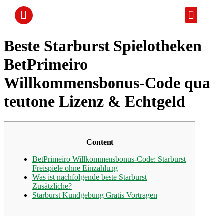
Beste Starburst Spielotheken
BetPrimeiro
Willkommensbonus-Code qua
teutone Lizenz & Echtgeld
Content
BetPrimeiro Willkommensbonus-Code: Starburst
Freispiele ohne Einzahlung
Was ist nachfolgende beste Starburst
Zusätzliche?
Starburst Kundgebung Gratis Vortragen