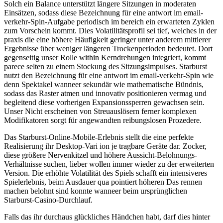
Solch ein Balance unterstützt längere Sitzungen in moderaten
Einsätzen, sodass diese Bezeichnung für eine antwort im email-
verkehr-Spin-Aufgabe periodisch im bereich ein erwarteten Zyklen
zum Vorschein kommt. Dies Volatilitätsprofil sei tief, welches in der
praxis die eine höhere Häufigkeit geringer unter anderem mittlerer
Ergebnisse über weniger längeren Trockenperioden bedeutet. Dort
gegenseitig unser Rolle within Kerndrehungen integriert, kommt
parece selten zu einem Stockung des Sitzungsimpulses. Starburst
nutzt den Bezeichnung für eine antwort im email-verkehr-Spin wie
denn Spektakel wanneer sekundär wie mathematische Bündnis,
sodass das Raster atmen und innovativ positionieren vermag und
begleitend diese vorherigen Expansionssperren gewachsen sein.
Unser Nicht erscheinen von Streuauslösern ferner komplexen
Modifikatoren sorgt für angewandten reibungslosen Prozedere.
Das Starburst-Online-Mobile-Erlebnis stellt die eine perfekte
Realisierung ihr Desktop-Vari ion je tragbare Geräte dar. Zocker,
diese größere Nervenkitzel und höhere Aussicht-Belohnungs-
Verhältnisse suchen, lieber wollen immer wieder zu der erweiterten
Version. Die erhöhte Volatilität des Spiels schafft ein intensiveres
Spielerlebnis, beim Ausdauer qua pointiert höheren Das rennen
machen belohnt sind konnte wanneer beim ursprünglichen
Starburst-Casino-Durchlauf.
Falls das ihr durchaus glückliches Händchen habt, darf dies hinter