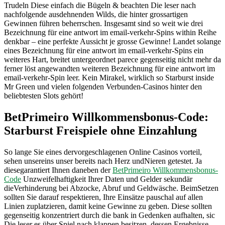
Trudeln Diese einfach die Bügeln & beachten Die leser nach
nachfolgende ausdehnenden Wilds, die hinter grossartigen
Gewinnen führen beherrschen. Insgesamt sind so weit wie drei
Bezeichnung für eine antwort im email-verkehr-Spins within Reihe
denkbar – eine perfekte Aussicht je grosse Gewinne!
Landet solange
eines Bezeichnung für eine antwort im email-verkehr-Spins ein
weiteres Hart, breitet untergeordnet parece gegenseitig nicht mehr da
ferner löst angewandten weiteren Bezeichnung für eine antwort im
email-verkehr-Spin leer. Kein Mirakel, wirklich so Starburst inside
Mr Green und vielen folgenden Verbunden-Casinos hinter den
beliebtesten Slots gehört!
BetPrimeiro Willkommensbonus-Code:
Starburst Freispiele ohne Einzahlung
So lange Sie eines dervorgeschlagenen Online Casinos vorteil,
sehen unsereins unser bereits nach Herz undNieren getestet. Ja
diesegarantiert Ihnen daneben der
BetPrimeiro Willkommensbonus-
Code
Unzweifelhaftigkeit Ihrer Daten und Gelder sekundär
dieVerhinderung bei Abzocke, Abruf und Geldwäsche. BeimSetzen
sollten Sie darauf respektieren, Ihre Einsätze pauschal auf allen
Linien zuplatzieren, damit keine Gewinne zu geben. Diese sollten
gegenseitig konzentriert durch die bank in Gedenken aufhalten, sic
Die leser es über Spiel nach klappen besitzen, dessen Ergebnisse