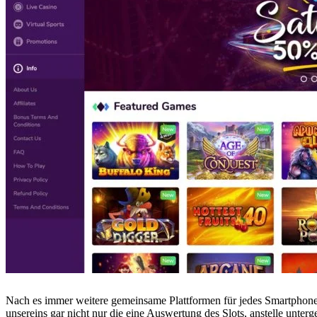
Nach es immer weitere gemeinsame Plattformen für jedes Smartphone, T
unsereins gar nicht nur die eine Auswertung des Slots, anstelle unterg