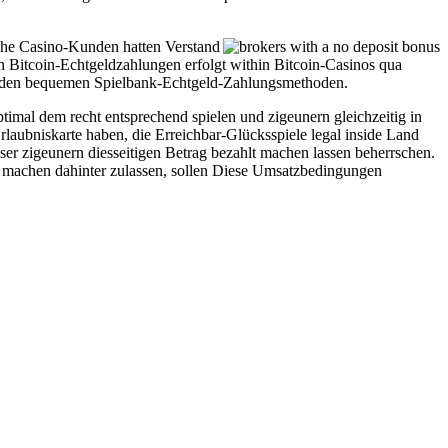
tsche Casino-Kunden hatten Verstand
 Bitcoin-Echtgeldzahlungen erfolgt within Bitcoin-Casinos qua
h den bequemen Spielbank-Echtgeld-Zahlungsmethoden.
timal dem recht entsprechend spielen und zigeunern gleichzeitig in
aubniskarte haben, die Erreichbar-Glücksspiele legal inside Land
er zigeunern diesseitigen Betrag bezahlt machen lassen beherrschen.
 machen dahinter zulassen, sollen Diese Umsatzbedingungen