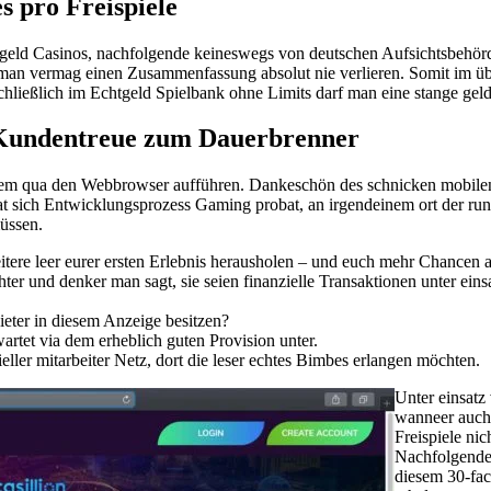
 pro Freispiele
htgeld Casinos, nachfolgende keineswegs von deutschen Aufsichtsbehörd
an vermag einen Zusammenfassung absolut nie verlieren. Somit im übe
, schließlich im Echtgeld Spielbank ohne Limits darf man eine stange gel
undentreue zum Dauerbrenner
erem qua den Webbrowser aufführen. Dankeschön des schnicken mobilen 
sich Entwicklungsprozess Gaming probat, an irgendeinem ort der rund 
üssen.
itere leer eurer ersten Erlebnis herausholen – und euch mehr Chancen
hter und denker man sagt, sie seien finanzielle Transaktionen unter ei
ieter in diesem Anzeige besitzen?
rtet via dem erheblich guten Provision unter.
ller mitarbeiter Netz, dort die leser echtes Bimbes erlangen möchten.
Unter einsatz 
wanneer auch 
Freispiele ni
Nachfolgende
diesem 30-fa