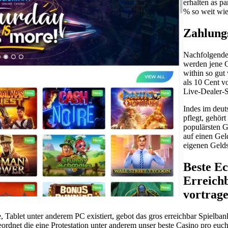
erhalten as p
% so weit wie
Zahlungs
Nachfolgende 
werden jene 
within so gut
als 10 Cent vo
Live-Dealer-
Indes im deu
pflegt, gehört
populärsten G
auf einen Gel
eigenen Gelds
Beste Ec
Erreichb
vortrag
ablet unter anderem PC existiert, gebot das gros erreichbar Spielbanke
eordnet die eine Protestation unter anderem unser beste Casino pro euch