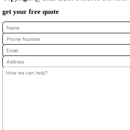
get your free quote